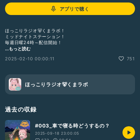
アプリで聴く
ほっこりラジオ🐻‍くまラボ！
ミッドナイトステーション！
毎週日曜24時～配信開始！
...もっと読む
いつも聴いて下さりありがとうございます( * . .)"
2025-02-10 00:00:11
751
本年もどうぞよろしくお願い致します！
初めての方！見つけて下さりありがとうございます！
リアクション！
ほっこりラジオ🐻くまラボ
普通のお便り(ふつおた)お待ちしております！
#くまラボ
#くまラボミッドナイトステーション
過去の収録
#女性トーカー
#ひとり語り
#ラジオ風
#ラジオトーク
#アニメ
#003_車で寝る時どうするの？
2025-09-18 23:00:05