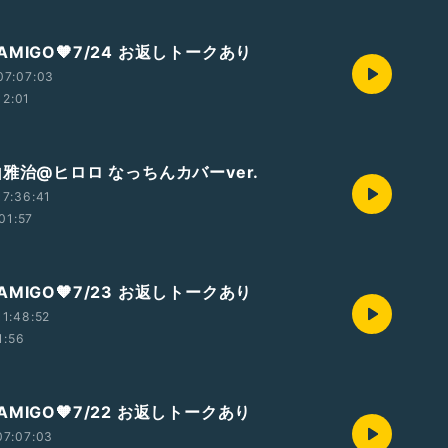
MIGO🧡7/24 お返しトークあり
07:07:03
12:01
雅治@ヒロロ なっちんカバーver.
7:36:41
01:57
MIGO🧡7/23 お返しトークあり
1:48:52
1:56
MIGO🧡7/22 お返しトークあり
07:07:03