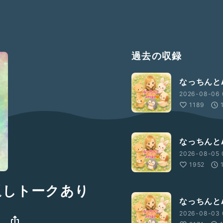
過去の収録
なっちんとA
2026-08-06 
1189
なっちんとA
2026-08-05 
1952
お返しトークあり
なっちんとA
2026-08-03 