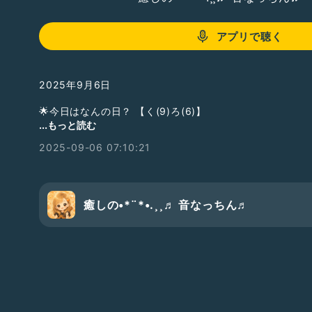
アプリで聴く
2025年9月6日
🌟今日はなんの日？ 【く(9)ろ(6)】
☆キョロちゃんの日（森永チョコボールの日）
...もっと読む
☆松崎しげるの日
2025-09-06 07:10:21
🌟お返しトーク
☆クラウンさん✌️🤡✨️
☆クラウン 2号さん
癒しの•*¨*•.¸¸♬︎ 音なっちん♬
🌟収録・新シリーズ
【妄想電話】～付き合いたての彼女
昨日の深夜から始まりました、新シリーズの第1回はどう
深夜にひっそりとアップしましが、リアクションを沢山い
ましたm(_ _)m