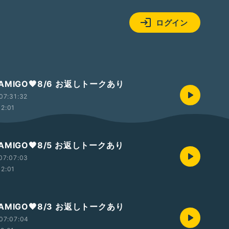
ログイン
MIGO🧡8/6 お返しトークあり
07:31:32
12:01
MIGO🧡8/5 お返しトークあり
07:07:03
12:01
MIGO🧡8/3 お返しトークあり
07:07:04