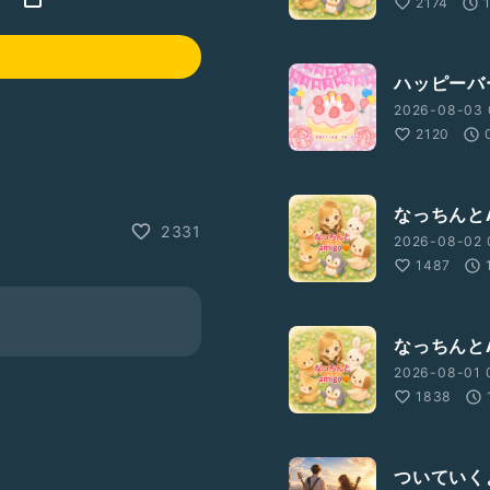
2174
ハッピーバ
2026-08-03 
2120
なっちんとA
2331
2026-08-02 
1487
なっちんとA
2026-08-01 
1838
だったでしょうか？
ただき、ありがとうござい
ついていく