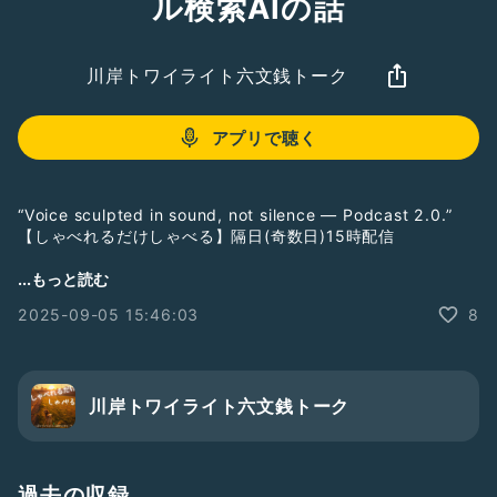
ル検索AIの話
川岸トワイライト六文銭トーク
アプリで聴く
“Voice sculpted in sound, not silence — Podcast 2.0.”
【しゃべれるだけしゃべる】隔日(奇数日)15時配信
こえと言葉のブログ
...もっと読む
https://jimt.hatenablog.com/
2025-09-05 15:46:03
8
＿＿
LISTENで番組をフォローすると音声をテキストで読むことが
できます。
→
https://listen.style/p/twilight
▶︎ 総集編PL
川岸トワイライト六文銭トーク
https://listen.style/pl/232/6mon
￣￣
朝ZUREラジオ
https://ezsy.super.site/zurerazi
過去の収録