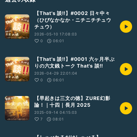
#ラジオトークはじめます
#番組紹介
#まずは配信
【That's 談‼️】#0002 日々中々
#新人さんいらっしゃい
#ひとり語り
#裏話
（ひびなかなか・ニチニチチュウ
#墓まで持っていけなかった話
#ここが人生の分岐点
チュウ）
#臨終まで生きる以外にやることがない
￣￣
2026-05-10 17:08:03
《しゃべれるだけしゃべる》三原則
0
06:01
話をつくらず
なごりを残さず
墓場に持ち込まず
【That's 談‼️】#0001 六ヶ月半ぶ
りの六文銭トーク That's 談‼️
Don&
#039;t
make up stories, don&
#039;t
leave a trace,
don&
#039;t
take it to your grave
2026-04-29 22:01:04
0
06:01
RadiotalkのほかSpotify, ApplePodcasts, AmazonMusic,
YouTubeなどで聴くことができます。
Host
https://radiotalk.jp/program/137267
【早起きは三文の徳】ZURE幻影
論！｜十四｜長月 2025
2025-09-14 04:15:03
7
08:01