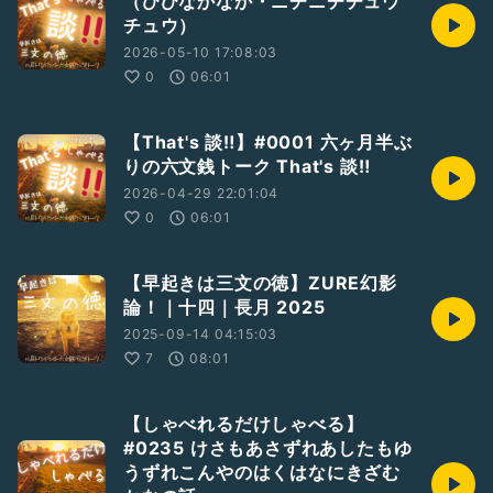
（ひびなかなか・ニチニチチュウ
#臨終まで生きる以外にやることがない
チュウ）
￣￣
RadiotalkのほかSpotify, ApplePodcasts, AmazonMusic,
2026-05-10 17:08:03
YouTubeなどで聴くことができます。
0
06:01
Host
https://radiotalk.jp/program/137267
【That's 談‼️】#0001 六ヶ月半ぶ
りの六文銭トーク That's 談‼️
2026-04-29 22:01:04
0
06:01
【早起きは三文の徳】ZURE幻影
論！｜十四｜長月 2025
2025-09-14 04:15:03
7
08:01
【しゃべれるだけしゃべる】
#0235 けさもあさずれあしたもゆ
うずれこんやのはくはなにきざむ