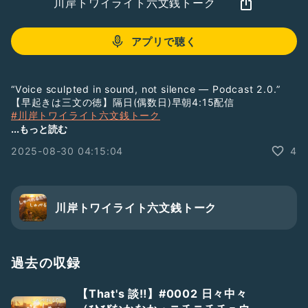
川岸トワイライト六文銭トーク
アプリで聴く
“Voice sculpted in sound, not silence — Podcast 2.0.”
【早起きは三文の徳】隔日(偶数日)早朝4:15配信
#川岸トワイライト六文銭トーク
▶︎ 総集編PL
...もっと読む
https://listen.style/pl/232/6mon
2025-08-30 04:15:04
4
▷ Free Chatで雑談する
みんなのCamp@Us｜会員制コミュニティPatreon
https://www.patreon.com/campus6214/chats
＿＿
川岸トワイライト六文銭トーク
LISTENで番組をフォローすると音声をテキストで読むことが
できます。
→
https://listen.style/p/twilight
￣￣
過去の収録
#ラジオトークはじめます
#番組紹介
#まずは配信
#新人さんいらっしゃい
#ひとり語り
#裏話
【That's 談‼️】#0002 日々中々
#墓まで持っていけなかった話
#ここが人生の分岐点