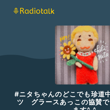
#ニタちゃんのどこでも珍道
ツ グラースあっこの協賛で
ます^_^