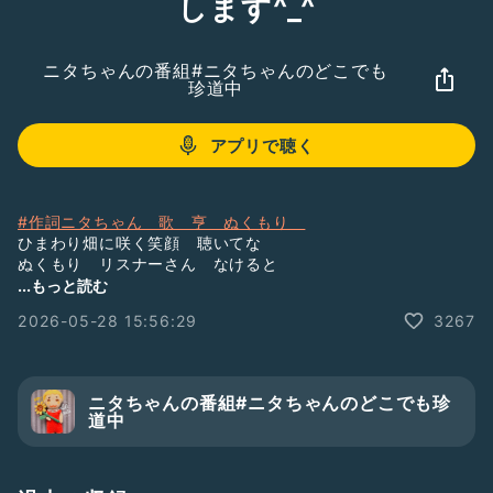
します^_^
ニタちゃんの番組#ニタちゃんのどこでも
珍道中
アプリで聴く
#作詞ニタちゃん 歌 亨 ぬくもり
ひまわり畑に咲く笑顔 聴いてな
ぬくもり リスナーさん なけると
癒される ユウチュウブで 配信中
...もっと読む
一度聴いてみてなぁ🤭
2026-05-28 15:56:29
3267
ニタちゃんの番組#ニタちゃんのどこでも珍
道中