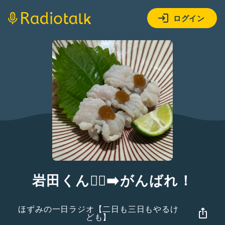
ログイン
岩田くん🏃‍♂️‍➡️がんばれ！
ほずみの一日ラジオ【二日も三日もやるけ
ども】