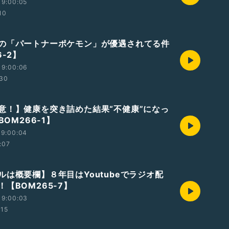
19:00:05
10
の「パートナーポケモン」が優遇されてる件
6-2】
19:00:06
:30
意！】健康を突き詰めた結果“不健康”になっ
BOM266-1】
19:00:04
:07
ルは概要欄】８年目はYoutubeでラジオ配
【BOM265-7】
19:00:03
:15