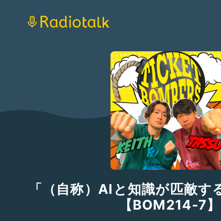
「（自称）AIと知識が匹敵す
【BOM214-7】