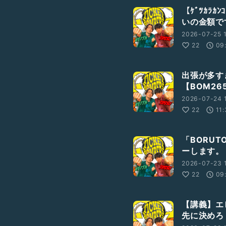
【ｹﾞﾂｶﾗ
いの金額です
2026-07-25 
22
09
出張が多す
【BOM26
2026-07-24 
22
11
「BORU
ーします。
2026-07-23 
22
09
【講義】エ
先に決めろ！