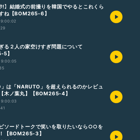
ｶﾝｺｸ!】結婚式の前撮りを韓国でやるとこれくら
ね【BOM265-6】
19:00:02
:29
ぎる２人の家空けすぎ問題について
5-5】
19:00:05
:35
TO」は「NARUTO」を超えられるのかレビュ
【木ノ葉丸】【BOM265-4】
19:00:03
:41
ピソードトークで笑いを取りたいなら○○を
【BOM265-3】