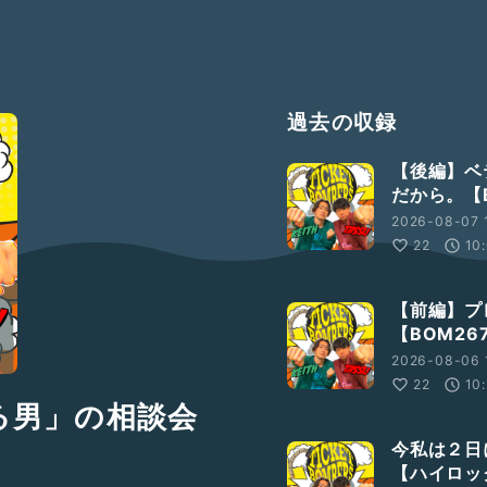
過去の収録
【後編】ベ
だから。【B
2026-08-07 
22
10
【前編】プ
【BOM26
2026-08-06 
22
10
る男」の相談会
今私は２日
【ハイロック