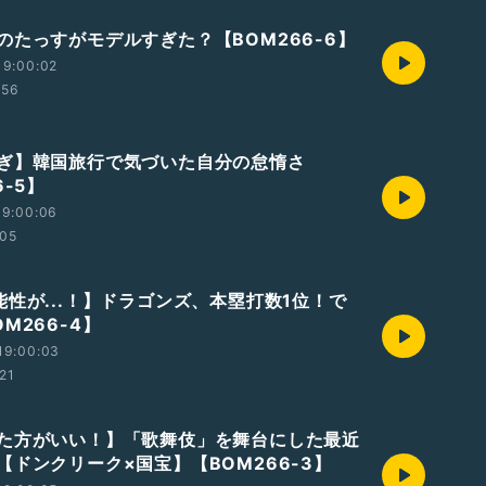
のたっすがモデルすぎた？【BOM266-6】
19:00:02
:56
ぎ】韓国旅行で気づいた自分の怠惰さ
6-5】
19:00:06
:05
能性が...！】ドラゴンズ、本塁打数1位！で
M266-4】
19:00:03
:21
た方がいい！】「歌舞伎」を舞台にした最近
【ドンクリーク×国宝】【BOM266-3】