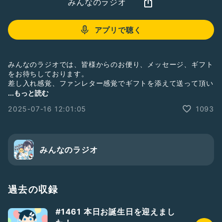
みんなのラジオ
アプリで聴く
みんなのラジオでは、皆様からのお便り、メッセージ、ギフト
をお待ちしております。
差し入れ感覚、ファンレター感覚でギフトを添えて送って頂い
ても良し。話題提供や質問等、ラジオで読んでほしいお便りを
...もっと読む
送ってい頂いても良し。
2025-07-16 12:01:05
1093
皆様からのお便り、お待ちしております。
【欲しいものリスト】
https://www.amazon.jp/hz/wishlist/ls/HMPJ3OAEN4TE?
みんなのラジオ
#男性トーカー
#ひとり語り
#ドライブにオススメ
#テンション高め
#落ち着きある
過去の収録
#1461 本日お誕生日を迎えまし