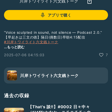
川岸トワイライト六文銭トーク
アプリで聴く
“Voice sculpted in sound, not silence — Podcast 2.0.”
【早起きは三文の徳】隔日(偶数日)早朝4:15配信
#川岸トワイライト六文銭トーク
▶︎ 総集編PL
...もっと読む
https://listen.style/pl/232/6mon
2025-07-06 04:15:03
7
▷ Free Chatで雑談する
みんなのCamp@Us｜会員制コミュニティPatreon
https://www.patreon.com/campus6214/chats
＿＿
川岸トワイライト六文銭トーク
LISTENで番組をフォローすると音声をテキストで読むことが
できます。
→
https://listen.style/p/twilight
￣￣
過去の収録
#ラジオトークはじめます
#番組紹介
#まずは配信
#新人さんいらっしゃい
#ひとり語り
#裏話
【That's 談‼️】#0002 日々中々
#墓まで持っていけなかった話
#ここが人生の分岐点