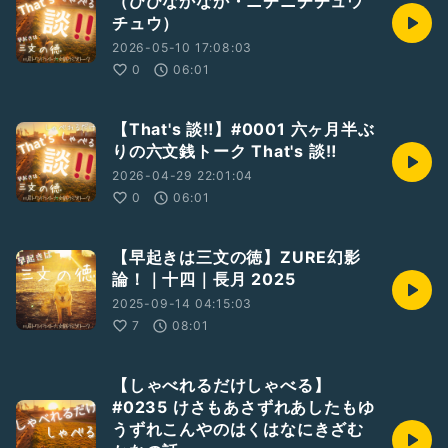
（ひびなかなか・ニチニチチュウ
#臨終まで生きる以外にやることがない
チュウ）
￣￣
RadiotalkのほかSpotify, ApplePodcasts, AmazonMusic,
2026-05-10 17:08:03
YouTubeなどで聴くことができます。
0
06:01
Host
https://radiotalk.jp/program/137267
【That's 談‼️】#0001 六ヶ月半ぶ
りの六文銭トーク That's 談‼️
2026-04-29 22:01:04
0
06:01
【早起きは三文の徳】ZURE幻影
論！｜十四｜長月 2025
2025-09-14 04:15:03
7
08:01
【しゃべれるだけしゃべる】
#0235 けさもあさずれあしたもゆ
うずれこんやのはくはなにきざむ