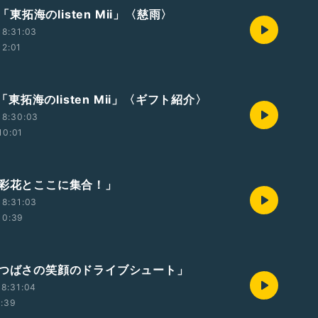
t2「東拓海のlisten Mii」〈慈雨〉
18:31:03
12:01
t1「東拓海のlisten Mii」〈ギフト紹介〉
18:30:03
10:01
本彩花とここに集合！」
18:31:03
10:39
森つばさの笑顔のドライブシュート」
8:31:04
1:39