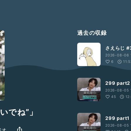
過去の収録
さえらじ 
2026-08-06 
6
11:5
299 par
2026-08-05 
45
12
いでね”」
299 par
2026-08-05 
ジオ