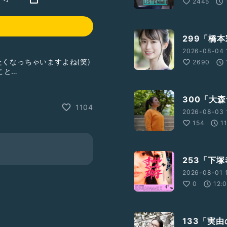
2445
299「橋
2026-08-04 
くなっちゃいますよね(笑)
2690
こと…
300「大
1104
2026-08-03 
154
1
;s=09
253「下
2026-08-01 
Dc2ODk2ZA==
0
12:
○○なラジオ
#ラジオ
#実由
133「実