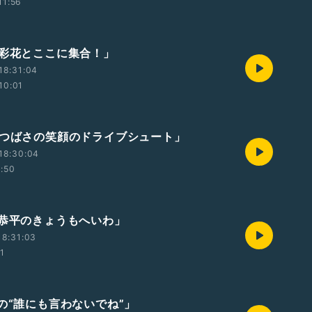
11:56
本彩花とここに集合！」
18:31:04
10:01
森つばさの笑顔のドライブシュート」
18:30:04
1:50
塚恭平のきょうもへいわ」
18:31:03
01
由の“誰にも言わないでね”」