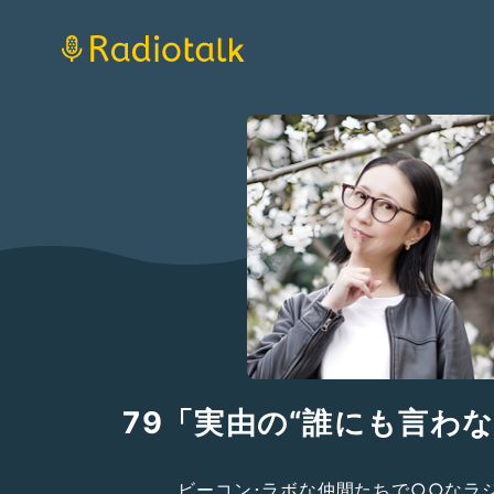
79「実由の“誰にも言わな
ビーコン･ラボな仲間たちで○○なラ