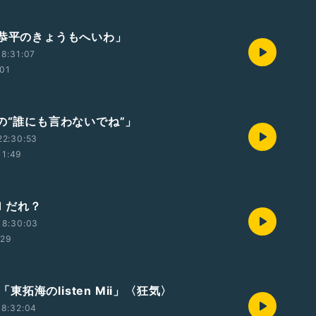
塚恭平のきょうもへいわ」
8:31:07
:01
由の“誰にも言わないでね”」
22:30:53
11:49
1 だれ？
18:30:03
:29
t3「東拓海のlisten Mii」〈狂気〉
18:32:04