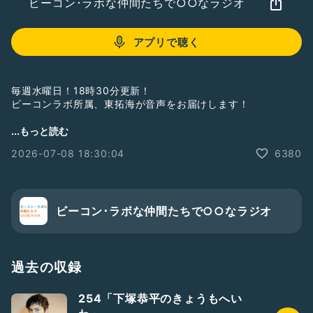
ビーコン･ラボな仲間たちで○○なラジオ
アプリで聴く
毎週水曜日！18時30分更新！
ビーコンラボ所属、東拓海が音声をお届けします！
今週、来週とは収録できるタイミングで撮りますので
...もっと読む
少しイレギュラーですがよろしくお願いします。
2026-07-08 18:30:04
6380
－－－－－－－－
東拓海Instagram
https://instagram.com/higashi_takumi.310
－－－－－－－－
ビーコン･ラボな仲間たちで○○なラジオ
#beaconlab
#entertainment
#ビーコンラボエンターテイメント
#ビーコンラボな仲間たちで○○なラジオ
#ラジオ
#東拓海
#水曜更新
過去の収録
#出演情報
#鬼平犯科帳第9弾密告
254「下塚恭平のきょうもへい
#舞台