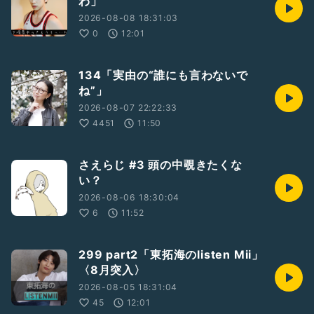
わ」
#カラスウリ
#ゲスト出演7月20日
2026-08-08 18:31:03
#あうんぐるーぷ第十三回公演
0
12:01
#10月16日〜18日
134「実由の“誰にも言わないで
ね”」
2026-08-07 22:22:33
4451
11:50
さえらじ #3 頭の中覗きたくな
い？
2026-08-06 18:30:04
6
11:52
299 part2「東拓海のlisten Mii」
〈8月突入〉
2026-08-05 18:31:04
45
12:01