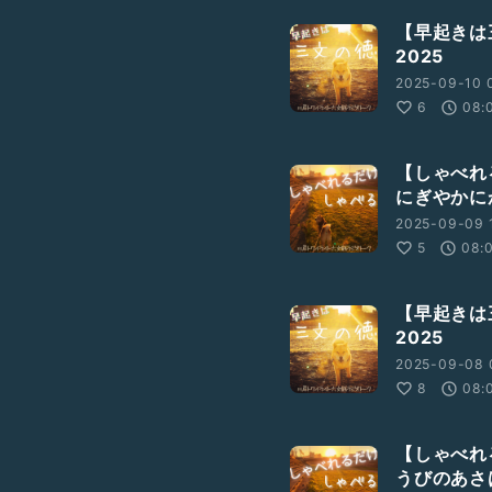
【早起きは
usic, YouTubeなどで聴くこと
2025
2025-09-10 
6
08:
【しゃべれ
にぎやかに
2025-09-09 1
5
08:
【早起きは
2025
2025-09-08 
8
08:
【しゃべれ
うびのあさ