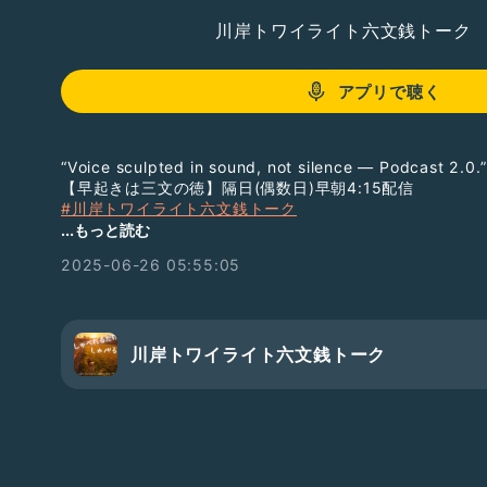
川岸トワイライト六文銭トーク
アプリで聴く
“Voice sculpted in sound, not silence — Podcast 2.0.”
【早起きは三文の徳】隔日(偶数日)早朝4:15配信
#川岸トワイライト六文銭トーク
▶︎ 総集編PL
...もっと読む
https://listen.style/pl/232/6mon
2025-06-26 05:55:05
▷ Free Chatで雑談する
みんなのCamp@Us｜会員制コミュニティPatreon
https://www.patreon.com/campus6214/chats
＿＿
川岸トワイライト六文銭トーク
LISTENで番組をフォローすると音声をテキストで読むこ
→
https://listen.style/p/twilight
￣￣
#ラジオトークはじめます
#番組紹介
#まずは配信
#新人さんいらっしゃい
#ひとり語り
#裏話
#墓まで持っ
#ここが人生の分岐点
#臨終まで生きる以外にやることが