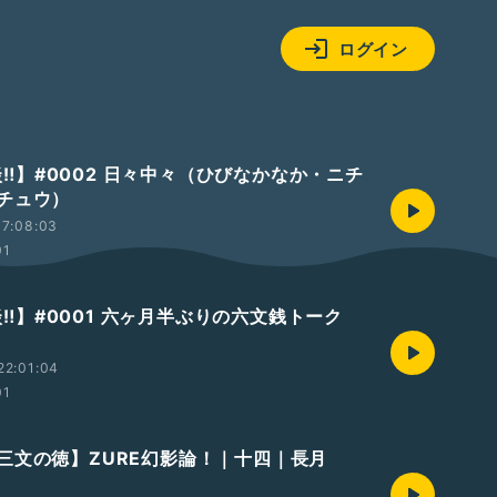
ログイン
s 談‼️】#0002 日々中々（ひびなかなか・ニチ
チュウ）
17:08:03
01
s 談‼️】#0001 六ヶ月半ぶりの六文銭トーク
22:01:04
01
三文の徳】ZURE幻影論！｜十四｜長月