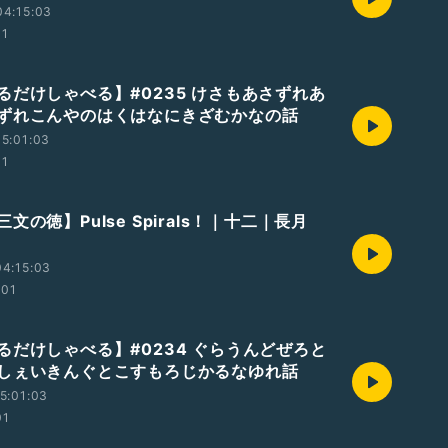
04:15:03
01
るだけしゃべる】#0235 けさもあさずれあ
ずれこんやのはくはなにきざむかなの話
5:01:03
01
文の徳】Pulse Spirals！｜十二｜長月
4:15:03
:01
るだけしゃべる】#0234 ぐらうんどぜろと
しぇいきんぐとこすもろじかるなゆれ話
5:01:03
01