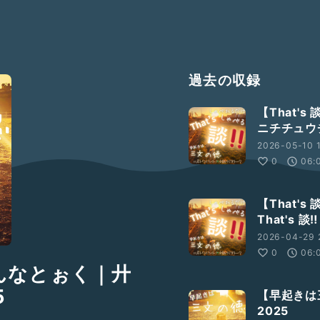
過去の収録
【That'
ニチチュウ
2026-05-10 
0
06:
【That'
That's 談‼️
2026-04-29 
0
06:
んなとぉく｜廾
5
【早起きは
2025