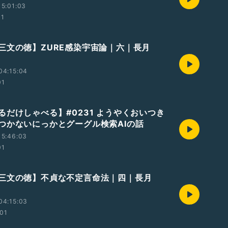
5:01:03
01
三文の徳】ZURE感染宇宙論｜六｜長月
04:15:04
01
るだけしゃべる】#0231 ようやくおいつき
つかないにっかとグーグル検索AIの話
15:46:03
01
三文の徳】不貞な不定言命法｜四｜長月
04:15:03
01