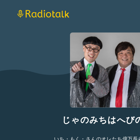
じゃのみちはへび
いち・もく・さんのオレたち億万長