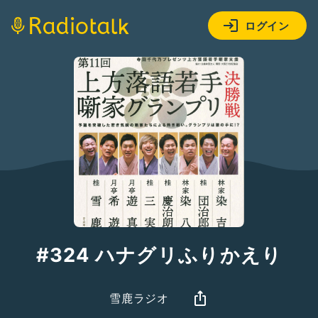
ログイン
#324 ハナグリふりかえり
雪鹿ラジオ