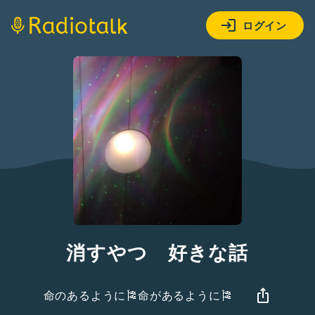
ログイン
消すやつ 好きな話
命のあるように🎏命があるように🎏