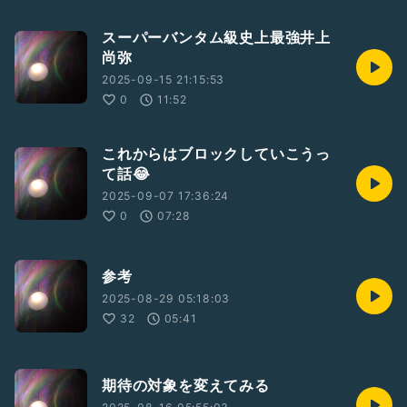
スーパーバンタム級史上最強井上
尚弥
2025-09-15 21:15:53
0
11:52
これからはブロックしていこうっ
て話😂
2025-09-07 17:36:24
0
07:28
参考
2025-08-29 05:18:03
32
05:41
期待の対象を変えてみる