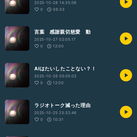
2025-10-28 14:35:06
0
06:33
言葉 感謝親切慈愛 動
2025-10-27 02:05:17
0
12:00
AIはたいしたことない？！
2025-10-26 05:55:03
0
12:00
ラジオトーク減った理由
2025-10-25 23:32:46
0
10:31