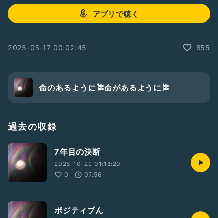
アプリで聴く
2025-06-17 00:02:45
855
命のあるように🎏命があるように🎏
過去の収録
7年目の決断
2025-10-29 01:12:29
0
07:56
ポジティブん