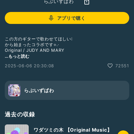
らぶいずぱわ
アプリで聴く
この方のギターで歌わせてほしい❕
から始まったコラボです⟡.·
Original / JUDY AND MARY
...もっと読む
2025-06-06 20:30:08
72551
一緒に遊んでくださったのは
しぶさわ 様(guitar / Chorus)
番組
#しぶさわの番組弾き語り
#Radiotalk
https://radiotalk.jp/program/151230
らぶいずぱわ
#歌ってみた
#コラボ
#ハモり
#弾き語り
#男女
#2人組
#しぶさわ
#Mr.shibudren
SPECIAL THX
過去の収録
SHIBUSAWA I♡Ü
ご一緒出来て 幸せな時間でした
ワダツミの木 【Original Music】
いつもありがとう、楽しかった