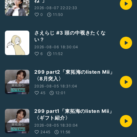
ね”」
◇事務所HP
https://beacon-lab-entertainment.com/
2026-08-07 22:22:33
0
11:50
#Beaconlab
#ビーコンラボ
#ビーコンラボな仲間たちで○○なラジオ
#ラジオ
#実由
#みゅう
#実由の誰にも言わないでね
#内緒話
#金曜日
さえらじ #3 頭の中覗きたくな
い？
2026-08-06 18:30:04
6
11:52
299 part2「東拓海のlisten Mii」
〈8月突入〉
2026-08-05 18:31:04
45
12:01
299 part1「東拓海のlisten Mii」
〈ギフト紹介〉
2026-08-05 18:30:04
2445
11:56