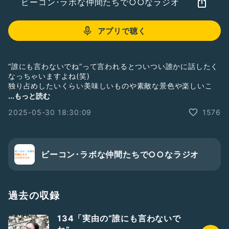
ビーコン･ラボな仲間たちで○○なラジオ
アプリで聴く
“誰にも言わないでね”って言われるとついつい誰かに話したく
なっちゃいますよね(笑)
独り占めしたいくらい美味しいものや素敵な景色や楽しいこ
と…
...もっと読む
本当に誰にも言って欲しくない失敗談などなど…
2025-05-30 18:30:09
1576
実由の内緒話をお届けします。
ゆるりとクスクスおつき合い下さい。
ビーコン･ラボな仲間たちで○○なラジオ
―――――――――――――――――――――――
◇X
https://x.com/dj_miu?t=inZbZCtNy21j8fQTmawk2w&
;s=09
過去の収録
◇Instagram
https://www.instagram.com/dj_miu?
134「実由の“誰にも言わないで
igshid=OGQ5ZDc2ODk2ZA==