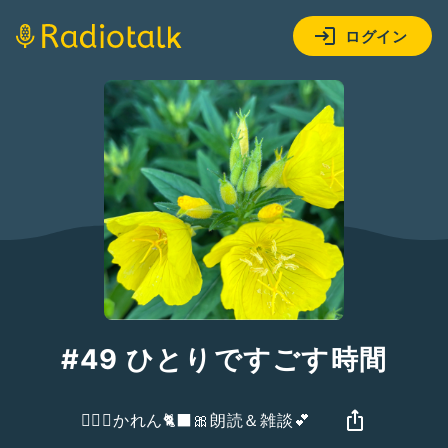
ログイン
#49 ひとりですごす時間
🧚‍♀️✨かれん🐈‍⬛🎀朗読＆雑談💕