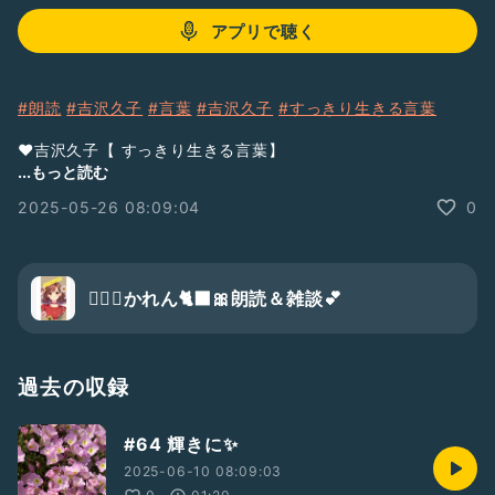
アプリで聴く
#朗読
#吉沢久子
#言葉
#吉沢久子
#すっきり生きる言葉
❤️吉沢久子【 すっきり生きる言葉】
大正7年・東京 深川生まれ
...もっと読む
戦争や震災を経験し
2025-05-26 08:09:04
0
100余年を生き抜く
日本初の家事評論家として活躍
꒰ঌꕤ︎︎┈┈✧︎┈┈▫ꕤ︎︎▫┈┈┈✧︎┈┈ꕤ︎︎໒꒱
🧚‍♀️✨かれん🐈‍⬛🎀朗読＆雑談💕
🧚‍♀️この番組は…
話すのが苦手な私自身の自己成長の為✨
そして、皆さんにもお伝えしたい
フレーズや文章を
過去の収録
私の朗読の成長日記と共に
お届けします💖
#64 輝きに✨
フォローして聴きに来て下さい🤗💕
2025-06-10 08:09:03