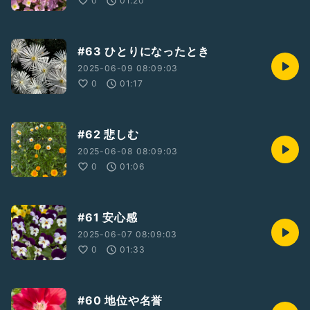
0
01:20
♡┈┈┈♡┈┈┈♡┈┈┈♡┈┈┈♡┈┈┈♡
⬇️こちらもどうぞ🤗💕
#63 ひとりになったとき
🐈‍⬛🎀Voice Pococha
2025-06-09 08:09:03
https://app.voice-pococha.com/links/profile?
0
01:17
user_id=01JRNB1SYG8005X9QS16KS5HWX
🐈‍⬛🎀stand.fm
https://stand.fm/channels/676f495991a9935db56c57b
#62 悲しむ
c
2025-06-08 08:09:03
🐈‍⬛🎀𝐓𝐢𝐤𝐓𝐨𝐤
0
01:06
https://www.tiktok.com/@enjoycaren
#61 安心感
2025-06-07 08:09:03
0
01:33
#60 地位や名誉