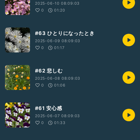
フォローして聴きに来て下さい🤗💕
2025-06-10 08:09:03
0
01:20
♡┈┈┈♡┈┈┈♡┈┈┈♡┈┈┈♡┈┈┈♡
⬇️こちらもどうぞ🤗💕
#63 ひとりになったとき
🐈‍⬛🎀Voice Pococha
2025-06-09 08:09:03
https://app.voice-pococha.com/links/profile?
0
01:17
user_id=01JRNB1SYG8005X9QS16KS5HWX
🐈‍⬛🎀stand.fm
https://stand.fm/channels/676f495991a9935db56c57b
#62 悲しむ
c
2025-06-08 08:09:03
🐈‍⬛🎀𝐓𝐢𝐤𝐓𝐨𝐤
0
01:06
https://www.tiktok.com/@enjoycaren
#61 安心感
2025-06-07 08:09:03
0
01:33