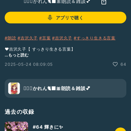
🧚‍♀️✨かれん🐈‍⬛🎀朗読＆雑談💕
アプリで聴く
#朗読
#吉沢久子
#言葉
#吉沢久子
#すっきり生きる言葉
❤️吉沢久子【 すっきり生きる言葉】
大正7年・東京 深川生まれ
...もっと読む
戦争や震災を経験し
2025-05-24 08:09:05
64
100余年を生き抜く
日本初の家事評論家として活躍
꒰ঌꕤ︎︎┈┈✧︎┈┈▫ꕤ︎︎▫┈┈┈✧︎┈┈ꕤ︎︎໒꒱
🧚‍♀️✨かれん🐈‍⬛🎀朗読＆雑談💕
🧚‍♀️この番組は…
話すのが苦手な私自身の自己成長の為✨
そして、皆さんにもお伝えしたい
フレーズや文章を
過去の収録
私の朗読の成長日記と共に
お届けします💖
#64 輝きに✨