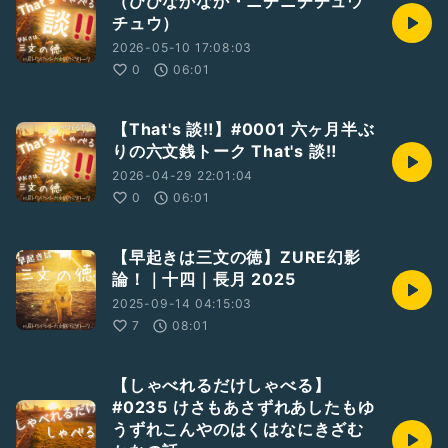
（ひびなかなか・ニチニチチュウ
#臨終まで生きる以外にやることがない
チュウ）
￣￣
RadiotalkのほかSpotify, ApplePodcasts, AmazonMusic,
2026-05-10 17:08:03
YouTubeなどで聴くことができます。
0
06:01
Host
https://radiotalk.jp/program/137267
【That's 談‼️】#0001 六ヶ月半ぶ
りの六文銭トーク That's 談‼️
2026-04-29 22:01:04
0
06:01
【早起きは三文の徳】ZURE幻影
論！｜十四｜長月 2025
2025-09-14 04:15:03
7
08:01
【しゃべれるだけしゃべる】
#0235 けさもあさずれあしたもゆ
うずれこんやのはくはなにきざむ