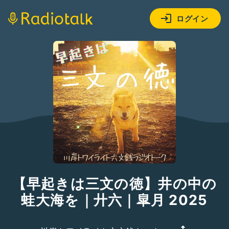
ログイン
【早起きは三文の徳】井の中の
蛙大海を｜廾六｜皐月 2025