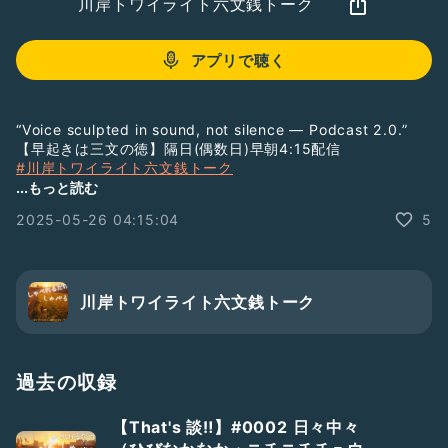
川岸トワイライト六文銭トーク
アプリで聴く
“Voice sculpted in sound, not silence — Podcast 2.0.”
【早起きは三文の徳】隔日(偶数日)早朝4:15配信
#川岸トワイライト六文銭トーク
▶︎ 総集編PL
...もっと読む
https://listen.style/pl/232/6mon
2025-05-26 04:15:04
5
▷ Free Chatで雑談する
みんなのCamp@Us｜会員制コミュニティPatreon
https://www.patreon.com/campus6214/chats
＿＿
川岸トワイライト六文銭トーク
LISTENで番組をフォローすると音声をテキストで読むことが
できます。
→
https://listen.style/p/twilight
￣￣
過去の収録
#ラジオトークはじめます
#番組紹介
#まずは配信
#新人さんいらっしゃい
#ひとり語り
#裏話
【That's 談‼️】#0002 日々中々
#墓まで持っていけなかった話
#ここが人生の分岐点