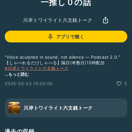
一推し０の話
川岸トワイライト六文銭トーク
アプリで聴く
“Voice sculpted in sound, not silence — Podcast 2.0.”
【しゃべれるだけしゃべる】隔日(奇数日)15時配信
#川岸トワイライト六文銭トーク
▶︎ 総集編PL
...もっと読む
https://listen.style/pl/232/6mon
2025-05-23 15:00:05
5
▷ Free Chatで雑談する
みんなのCamp@Us｜会員制コミュニティPatreon
https://www.patreon.com/campus6214/chats
＿＿
川岸トワイライト六文銭トーク
LISTENで番組をフォローすると音声をテキストで読むことが
できます。
→
https://listen.style/p/twilight
￣￣
過去の収録