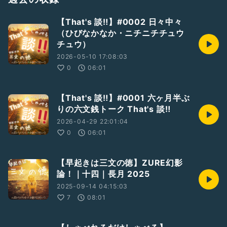
#ラジオトークはじめます
#番組紹介
#まずは配信
#新人さんいらっしゃい
#ひとり語り
#裏話
【That's 談‼️】#0002 日々中々
#墓まで持っていけなかった話
#ここが人生の分岐点
（ひびなかなか・ニチニチチュウ
#臨終まで生きる以外にやることがない
チュウ）
￣￣
《しゃべれるだけしゃべる》三原則
2026-05-10 17:08:03
話をつくらず
0
06:01
なごりを残さず
墓場に持ち込まず
【That's 談‼️】#0001 六ヶ月半ぶ
Don&
#039;t
make up stories, don&
#039;t
leave a trace,
りの六文銭トーク That's 談‼️
don&
#039;t
take it to your grave
2026-04-29 22:01:04
RadiotalkのほかSpotify, ApplePodcasts, AmazonMusic,
0
06:01
YouTubeなどで聴くことができます。
Host
https://radiotalk.jp/program/137267
【早起きは三文の徳】ZURE幻影
論！｜十四｜長月 2025
2025-09-14 04:15:03
7
08:01