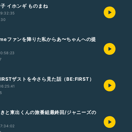
女子 イホンギ ものまね
9:32:35
:30
rfumeファンを降りた私からあ〜ちゃんへの提
0:58:23
7
 FIRSTザストを今さら見た話（BE:FIRST）
6:25:41
5
ろゆきと東出くんの旅番組最終回/ジャニーズの
7:34:02