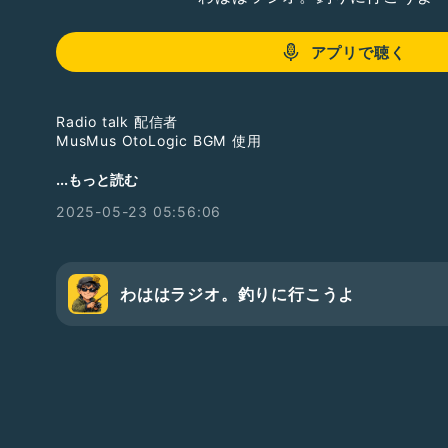
アプリで聴く
Radio talk 配信者
MusMus OtoLogic BGM 使用
SUZURIは↓
...もっと読む
https://suzuri.jp/sorededoushita
2025-05-23 05:56:06
Xは↓
@sorededoushita
欲しいものリスト↓
https://www.amazon.jp/hz/wishlist/ls/T4ZB18S21HVX
わははラジオ。釣りに行こうよ
ブログは↓
https://ameblo.jp/rakurakuwahah
#雑談
#フリートーク
#ドライブ
#男性
#1人語り