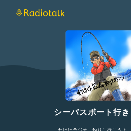
シーバスボート行き
わははラジオ。釣りに行こうよ