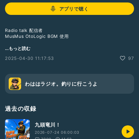
アプリで聴く
Radio talk 配信者
MusMus OtoLogic BGM 使用
Radio talk 配信者
...もっと読む
MusMus OtoLogic BGM 使用
2025-04-30 11:17:53
97
LINEのオープンチャットもやってます。
ご希望の方はご連絡ください。
SUZURIは↓
https://suzuri.jp/sorededoushita
わははラジオ。釣りに行こうよ
Xは↓
@sorededoushita
欲しいものリスト↓
https://www.amazon.jp/hz/wishlist/ls/T4ZB18S21HVX?
過去の収録
ref_=wl_share
九頭竜川！
#雑談・フリートーク
# ドライブ
2026-07-24 06:00:03
#男性