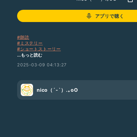
アプリで聴く
#朗読
#ミステリー
#ショートストーリー
#2分間ミステリ
#落ち着きある
...もっと読む
2025-03-09 04:13:27
nico（´-`）.｡oO