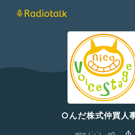
○んだ株式仲買人
nico（´-`）.｡oO