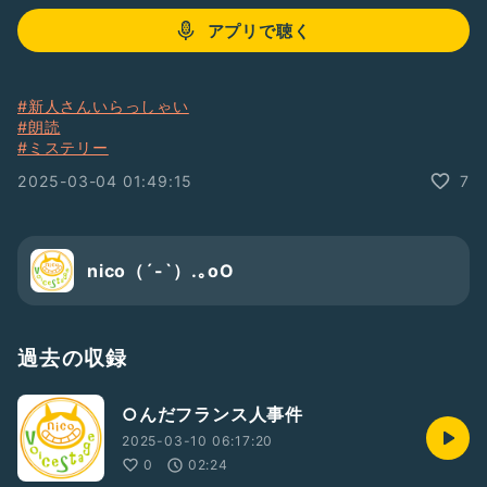
アプリで聴く
#新人さんいらっしゃい
#朗読
#ミステリー
2025-03-04 01:49:15
7
nico（´-`）.｡oO
過去の収録
○んだフランス人事件
2025-03-10 06:17:20
0
02:24