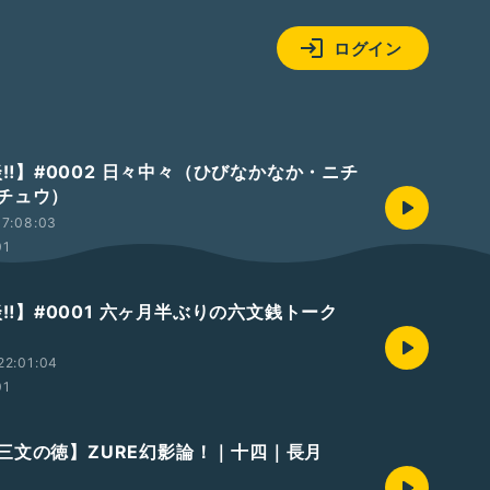
ログイン
s 談‼️】#0002 日々中々（ひびなかなか・ニチ
チュウ）
17:08:03
01
s 談‼️】#0001 六ヶ月半ぶりの六文銭トーク
22:01:04
01
三文の徳】ZURE幻影論！｜十四｜長月