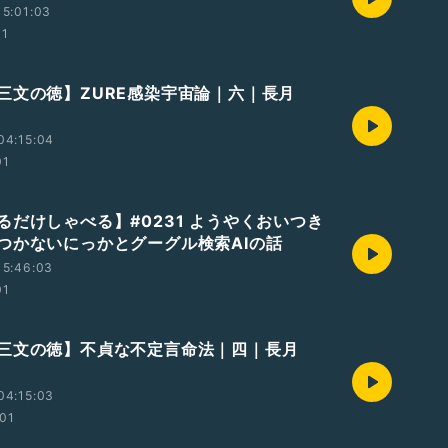
5:01:03
01
三文の徳】ZURE感染宇宙論｜六｜長月
04:15:04
01
るだけしゃべる】#0231 ようやくおいつき
つかないにっかとグーグル検索AIの話
15:46:03
01
三文の徳】不貞な不定言命法｜四｜長月
04:15:03
01