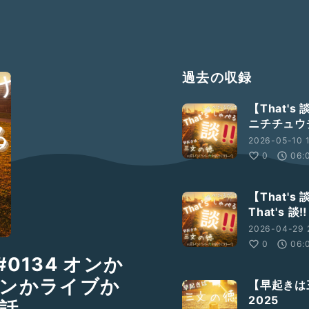
過去の収録
【That'
ニチチュウ
2026-05-10 
0
06:
【That'
That's 談‼️
2026-04-29 
0
06:
134 オンか
ンかライブか
【早起きは
2025
話