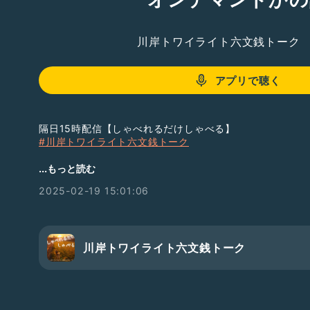
川岸トワイライト六文銭トーク
アプリで聴く
隔日15時配信【しゃべれるだけしゃべる】
#川岸トワイライト六文銭トーク
▷ Free Chatで雑談する
...もっと読む
みんなのCamp@Us｜会員制コミュニティPatreon
2025-02-19 15:01:06
https://www.patreon.com/campus6214/chats
＿＿
ハッシュタグから全エピソードのタイトル一覧を閲覧でき
LISTENで番組をフォローすると音声をテキストで読むこ
→
https://listen.style/p/twilight
川岸トワイライト六文銭トーク
￣￣
#ラジオトークはじめます
#番組紹介
#まずは配信
#新人さんいらっしゃい
#ひとり語り
#裏話
#墓まで持っ
#ここが人生の分岐点
#臨終まで生きる以外にやることが