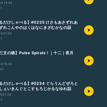
04:15:03
01
るだけしゃべる】#0235 けさもあさずれあ
ずれこんやのはくはなにきざむかなの話
5:01:03
01
文の徳】Pulse Spirals！｜十二｜長月
4:15:03
:01
るだけしゃべる】#0234 ぐらうんどぜろと
しぇいきんぐとこすもろじかるなゆれ話
5:01:03
01