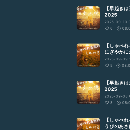
【早起きは
2025
2025-09-10 
6
08:
ce, don&
#039;t
take it to
【しゃべれ
usic, YouTubeなどで聴くこと
にぎやかに
2025-09-09 1
5
08:
【早起きは
2025
2025-09-08 
8
08:
【しゃべれ
うびのあさ