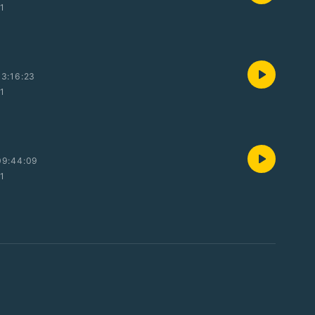
01
3:16:23
01
09:44:09
01