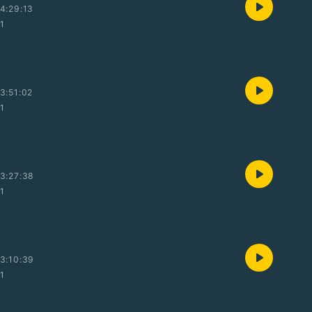
4:29:13
01
3:51:02
01
3:27:38
01
3:10:39
01