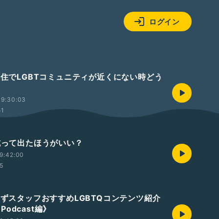
ログイン
方在住でLGBTコミュニティが近くにない時どう
19:30:03
51
人式って出たほうがいい？
9:42:00
45
じーずスタッフおすすめLGBTQコンテンツ紹介
odcast編》