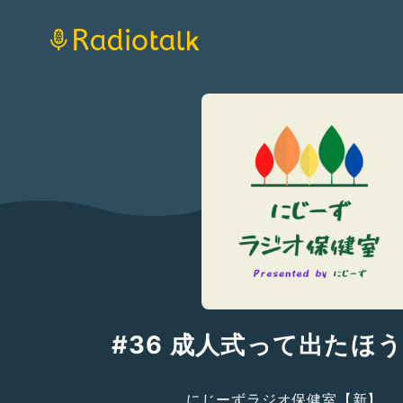
#36 成人式って出たほ
にじーずラジオ保健室【新】