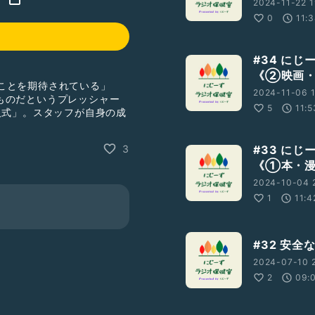
2024-11-22 1
0
11:
#34 に
《②映画・
着ることを期待されている」
2024-11-06 
ものだというプレッシャー
5
11:5
人式」。スタッフが自身の成
参加など成人式に関する困
#33 に
3
《①本・漫
2024-10-04 
1
11:4
相談の情報をまとめています。
#32 安
2024-07-10 
問を送る」からお願いします。
2
09:
がある方は、上記のLINE