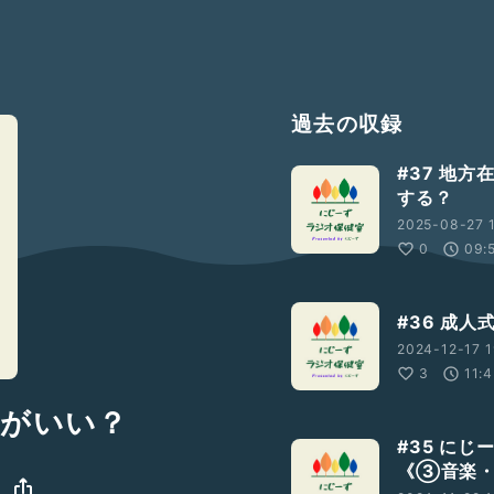
過去の収録
#37 地
する？
2025-08-27 
0
09:
#36 成
2024-12-17 1
3
11:
うがいい？
#35 に
《③音楽・P