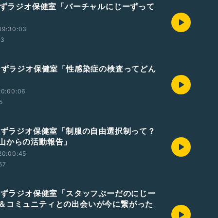
じーずラジオ保健室「バーチャルにじーずって
19:30:03
43
じーずラジオ保健室「性感染症の検査ってどん
20:00:06
5
じーずラジオ保健室「制服の自由選択制って？
山からの活動報告」
20:00:45
57
じーずラジオ保健室「スタッフぷーだのにじー
＆コミュニティとの出会いが今に繋がった