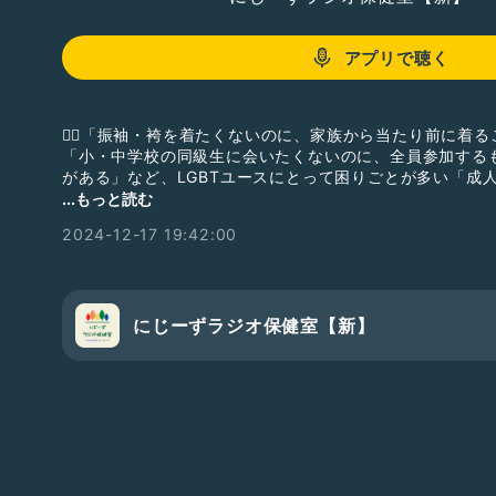
アプリで聴く
🏳️‍🌈「振袖・袴を着たくないのに、家族から当たり前に
「小・中学校の同級生に会いたくないのに、全員参加する
がある」など、LGBTユースにとって困りごとが多い「成
人祝いで実践した晴れ着のことを話したり、服装・同窓会
...もっと読む
りごとの乗り切り方について考えてみました。
2024-12-17 19:42:00
📻MC:やひろ、がみ
★にじーずを寄付で応援してください！詳細はこちら
https://24zzz-lgbt.com/donation/
にじーずラジオ保健室【新】
★LINE相談
LGBTQの支援をしている他団体がおこなっているLINE
http://24zzz-lgbt.com/j/line/
★番組で今後取り上げてほしいテーマはRadiotalk「質
※現在新規のご相談は受け付けていません。相談したいこと
相談をご利用ください。