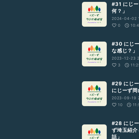
#31 に
何？」
2024-04-02 
0
10:
談
#LGBTさんと繋がりたい
#30 に
な感じ？」
2023-12-23 
3
11:2
#29 に
にじーず岡
2023-09-19 
10
11:
#28 に
ず埼玉紹介
話」