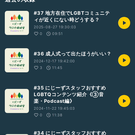
★にじーずHPはこちら
https://24zzz-lgbt.com/
#37 地方在住でLGBTコミュニテ
ィが近くにない時どうする？
#LGBT
#LGBTQ
#LGBTQIA
#にじーずラジオ保健室
#相談
#LGBTさんと繋がりたい
#LGBTQさんと繋がりたい
2025-08-27 19:30:03
#セクマイさんと繋がりたい
0
09:51
#36 成人式って出たほうがいい？
2024-12-17 19:42:00
3
11:45
#35 にじーずスタッフおすすめ
LGBTQコンテンツ紹介《③音
楽・Podcast編》
2024-11-22 19:45:03
0
11:38
#34 にじーずスタッフおすすめ