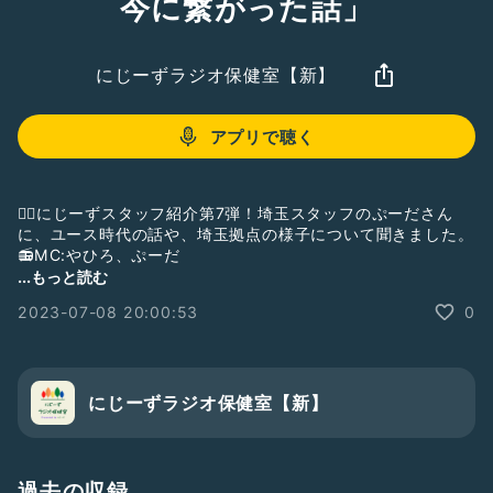
今に繋がった話」
にじーずラジオ保健室【新】
アプリで聴く
🏳️‍🌈にじーずスタッフ紹介第7弾！埼玉スタッフのぷーださん
に、ユース時代の話や、埼玉拠点の様子について聞きました。
📻MC:やひろ、ぷーだ
...もっと読む
★LINE相談
2023-07-08 20:00:53
0
LGBTQの支援をしている他団体がおこなっているLINE相談の
情報をまとめています。
http://24zzz-lgbt.com/j/line/
★番組で今後取り上げてほしいテーマはRadiotalk「質問を送
にじーずラジオ保健室【新】
る」からお願いします。
※現在新規のご相談は受け付けていません。相談したいことが
ある方は、上記のLINE相談をご利用ください。
過去の収録