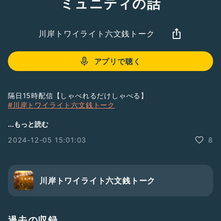
ミュニティの話
川岸トワイライト六文銭トーク
アプリで聴く
隔日15時配信【しゃべれるだけしゃべる】
#川岸トワイライト六文銭トーク
▷ Free Chatで雑談する
...もっと読む
みんなのCamp@Us｜会員制コミュニティPatreon
2024-12-05 15:01:03
8
https://www.patreon.com/campus6214/chats
＿＿
ハッシュタグから全エピソードのタイトル一覧を閲覧できま
す。
LISTENで番組をフォローすると音声をテキストで読むことが
川岸トワイライト六文銭トーク
できます。
→
https://listen.style/p/twilight
￣￣
#ラジオトークはじめます
#番組紹介
#まずは配信
過去の収録