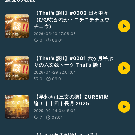
#新人さんいらっしゃい
#ひとり語り
#裏話
#墓まで持っていけなかった話
#ここが人生の分岐点
【That's 談‼️】#0002 日々中々
#臨終まで生きる以外にやることがない
（ひびなかなか・ニチニチチュウ
￣￣
チュウ）
《しゃべれるだけしゃべる》三原則
話をつくらず
2026-05-10 17:08:03
なごりを残さず
0
06:01
墓場に持ち込まず
Don&
#039;t
make up stories, don&
#039;t
leave a trace,
【That's 談‼️】#0001 六ヶ月半ぶ
don&
#039;t
take it to your grave
りの六文銭トーク That's 談‼️
RadiotalkのほかSpotify, ApplePodcasts, AmazonMusic,
2026-04-29 22:01:04
YouTubeなどで聴くことができます。
0
06:01
Host
https://radiotalk.jp/program/137267
【早起きは三文の徳】ZURE幻影
論！｜十四｜長月 2025
2025-09-14 04:15:03
7
08:01