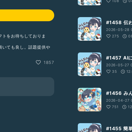
108
0
#1458 
2026-05-28 
フトをお待ちしておりま
275
0
頂いても良し。話題提供や
良し。
#1457 
1857
2026-05-27 
35
12
E?
ション高め
#落ち着きある
#1456 
2026-04-27 
751
1
#1455 