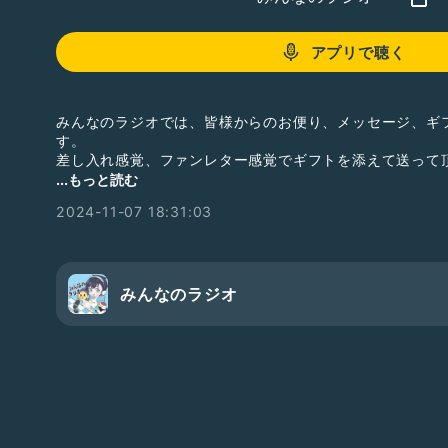
アプリで聴く
みんなのラジオでは、皆様からのお便り、メッセージ、ギ
す。
差し入れ感覚、ファンレター感覚でギフトを添えて送って
質問等、ラジオで読んでほしいお便りを送ってい頂いても
...もっと読む
皆様からのお便り、お待ちしております。
2024-11-07 18:31:03
【欲しいものリスト】
https://www.amazon.jp/hz/wishlist/ls/HMPJ3OAEN4T
#男性トーカー
#ひとり語り
#ドライブにオススメ
#テン
みんなのラジオ