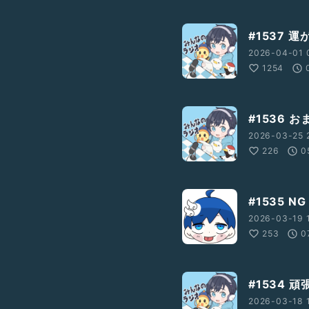
#1537 
2026-04-01 
1254
#1536 
2026-03-25 
226
0
#1535 N
2026-03-19 1
253
0
#1534 
2026-03-18 