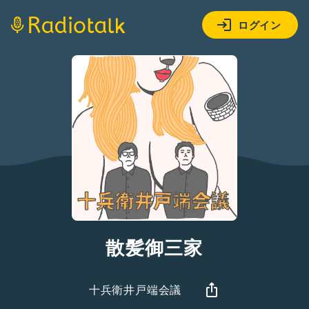
ログイン
散髪御三家
十兵衛井戸端会議