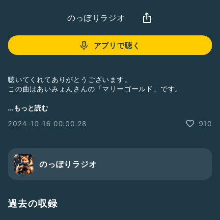
のっぽりラジオ
アプリで聴く
聴いてくれてありがとうございます。
この曲はあいみょんさんの「マリーゴールド」です。
歌詞も間違えるしギターも間違えるしめちゃくちゃ
...もっと読む
でもちゃんとFirst Takeってこと
2024-10-16 00:00:28
910
#音楽
#のっぽり
#弾き語り
#あいみょん
#マリーゴールド
#収録の日2410
#FirstTake
のっぽりラジオ
過去の収録