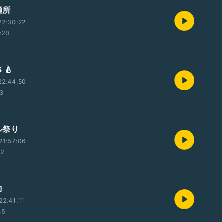
適所
22:30:22
:20
 🍐
22:44:50
23
ール祭り
21:57:06
52
力
2:41:11
45