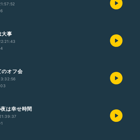
1:57:52
56
眠は大事
2:21:43
44
めてのオフ会
3:32:56
:03
曜の夜は幸せ時間
21:39:37
01