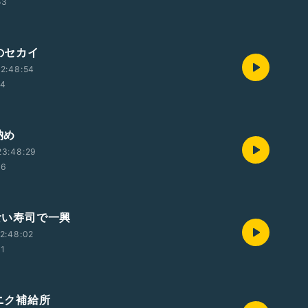
53
独のセカイ
2:48:54
14
納め
23:48:29
56
ち食い寿司で一興
2:48:02
51
ンニク補給所