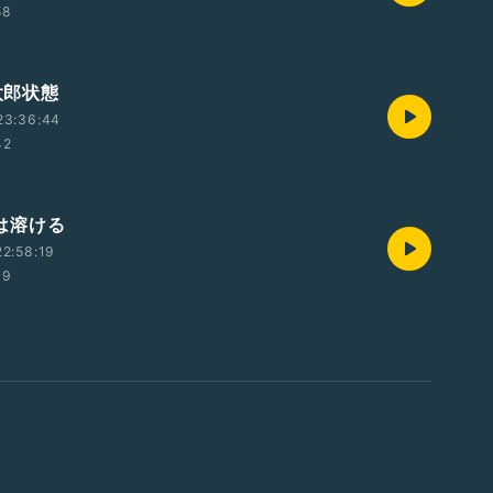
58
島太郎状態
23:36:44
42
間は溶ける
2:58:19
39