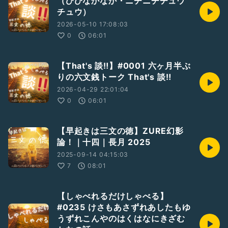
（ひびなかなか・ニチニチチュウ
チュウ）
2026-05-10 17:08:03
0
06:01
【That's 談‼️】#0001 六ヶ月半ぶ
りの六文銭トーク That's 談‼️
2026-04-29 22:01:04
0
06:01
【早起きは三文の徳】ZURE幻影
論！｜十四｜長月 2025
2025-09-14 04:15:03
7
08:01
【しゃべれるだけしゃべる】
#0235 けさもあさずれあしたもゆ
うずれこんやのはくはなにきざむ