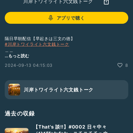
川岸トワイライト六文銭トーク
アプリで聴く
隔日早朝配信【早起きは三文の徳】
#川岸トワイライト六文銭トーク
＿＿
ハッシュタグから全エピソードのタイトル一覧を閲覧できま
...もっと読む
す。
2024-09-13 04:15:03
8
LISTENで番組をフォローすると音声をテキストで読むことが
できます。
→
https://listen.style/p/twilight
￣￣
#ラジオトークはじめます
#番組紹介
#まずは配信
川岸トワイライト六文銭トーク
#新人さんいらっしゃい
#ひとり語り
#裏話
#墓まで持っていけなかった話
#ここが人生の分岐点
#臨終まで生きる以外にやることがない
￣￣
過去の収録
RadiotalkのほかSpotify, ApplePodcasts, AmazonMusic,
YouTubeなどで聴くことができます。
【That's 談‼️】#0002 日々中々
Host
https://radiotalk.jp/program/137267