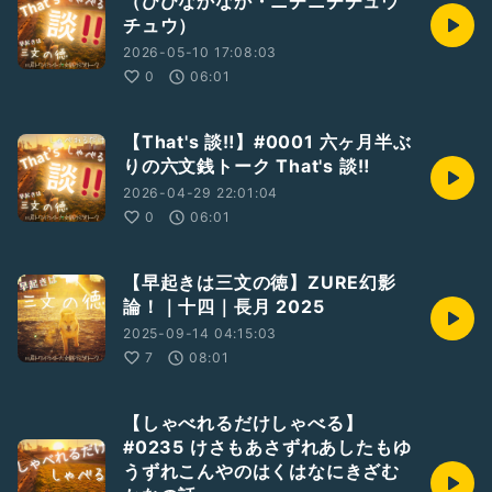
（ひびなかなか・ニチニチチュウ
チュウ）
2026-05-10 17:08:03
0
06:01
【That's 談‼️】#0001 六ヶ月半ぶ
りの六文銭トーク That's 談‼️
2026-04-29 22:01:04
0
06:01
【早起きは三文の徳】ZURE幻影
論！｜十四｜長月 2025
2025-09-14 04:15:03
7
08:01
【しゃべれるだけしゃべる】
#0235 けさもあさずれあしたもゆ
うずれこんやのはくはなにきざむ