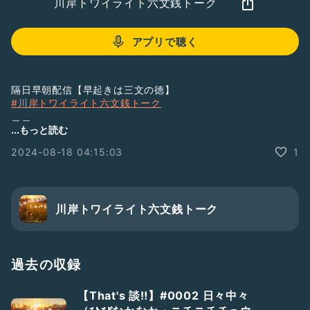
川岸トワイライト六文銭トーク
アプリで聴く
隔日早朝配信【早起きは三文の徳】
#川岸トワイライト六文銭トーク
＿＿
ハッシュタグから全エピソードのタイトル一覧を閲覧できま
...もっと読む
す。
2024-08-18 04:15:03
1
LISTENで番組をフォローすると音声をテキストで読むことが
できます。
→
https://listen.style/p/twilight
￣￣
#ラジオトークはじめます
#番組紹介
#まずは配信
川岸トワイライト六文銭トーク
#新人さんいらっしゃい
#ひとり語り
#裏話
#墓まで持っていけなかった話
#ここが人生の分岐点
#臨終まで生きる以外にやることがない
￣￣
過去の収録
RadiotalkのほかSpotify, ApplePodcasts, AmazonMusic,
YouTubeなどで聴くことができます。
【That's 談‼️】#0002 日々中々
Host
https://radiotalk.jp/program/137267