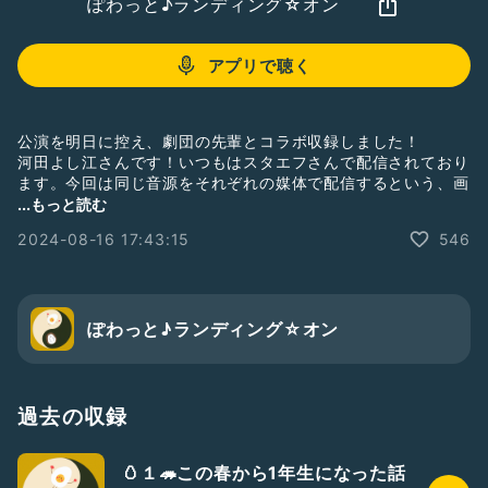
ぽわっと♪ランディング☆オン
アプリで聴く
公演を明日に控え、劇団の先輩とコラボ収録しました！
河田よし江さんです！いつもはスタエフさんで配信されており
ます。今回は同じ音源をそれぞれの媒体で配信するという、画
期的な試みであります！
...もっと読む
2024-08-16 17:43:15
546
チケットのご予約、オンライン配信のお申し込み、まだまだ承
ります💕ぜひぜひぜひぜひ、ご覧ください‼️
⭐️お申し込みはこちらへ！
https://ss-engeki-team.jimdofree.com/
ぽわっと♪ランディング☆オン
⭐️河田さんの楽しい動画
https://x.com/sszakkadan/status/18240835031491996
21?s=46&
過去の収録
;t=zzg29HbnBxjxpQfbXIiZ3Q
🥚１🦔この春から1年生になった話