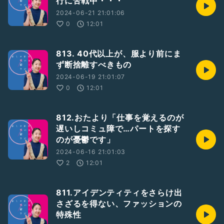
行に苦戦中・・・
https://marshmallow-qa.com/risahisano?
utm_medium=url_text&
2024-06-21 21:01:06
;;;;utm_source=promotion
0
12:01
#ひとり語り
#心理学
#ファッション
#服
#おしゃれ
#スタイリスト
#パーソナルスタイリスト
#カウンセラー
813. 40代以上が、服より前にま
#イメコン
ず断捨離すべきもの
2024-06-19 21:01:07
0
12:01
812.おたより「仕事を覚えるのが
遅いしコミュ障で…パートを探す
のが憂鬱です」
2024-06-16 21:01:03
2
12:01
811.アイデンティティをさらけ出
さざるを得ない、ファッションの
特殊性