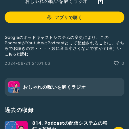
おしゃれの呪いを解くラジオ
アプリで聴く
Googleのポッドキャストシステムの変更により、この
PodcastがYoutubeのPodcastとして配信されることに。そち
らでお聴きの方・・・・妙に音量小さくないですか？(泣）い
ま、この問題を解決すべく奮闘中なのですが。。。
...もっと読む
2024-06-21 21:01:06
0
◆おしゃれの"超"基本と服装心理学が学べる「服装心理
lab.」 はnoteのメンバーシップ版に生まれ変わりました！
https://note.com/risahisano/membership/join
◆for*styleパーソナルスタイリストスクール（FPSS）。
おしゃれの呪いを解くラジオ
2024年8月開講の第17期、残席少なくなってきました！
https://www.forstyle.biz/personalstylist-
school/course/beginners
過去の収録
◆運営サイト・SNSなど
https://lit.link/risahisano
814. Podcastの配信システムの移
📩ご質問募集中！