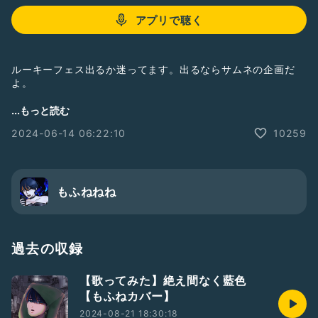
アプリで聴く
ルーキーフェス出るか迷ってます。出るならサムネの企画だ
よ。
みんなからのお便り待ってます。
...もっと読む
2024-06-14 06:22:10
10259
もふねねね
過去の収録
【歌ってみた】絶え間なく藍色
【もふねカバー】
2024-08-21 18:30:18