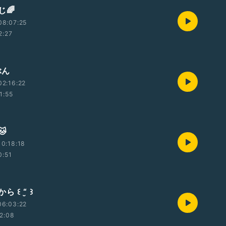
じ🌈
08:07:25
2:27
ぶん
2:16:22
1:55

0:18:18
0:51
꒰ “̮ ꒱
06:03:22
2:08