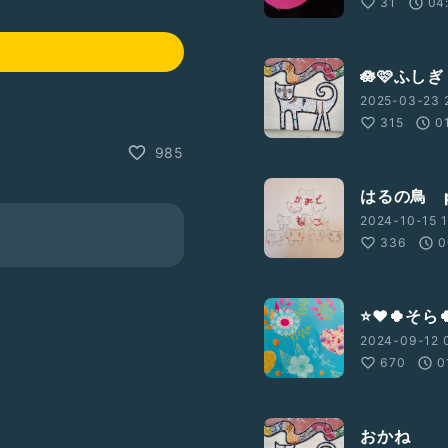
31
04
🪷🩷ふしぎ
2025-03-23 
315
0
985
はるの鳥 paj
2024-10-15 1
336
0
⭐❤️🍀そら
2024-09-12 
670
0
おかね