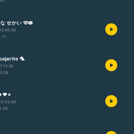
:41
 な せかい 🩷🪷
22:40:08
1:11
arito 🦜
7:12:26
0:59
❤️⭐
00:32:09
1:35