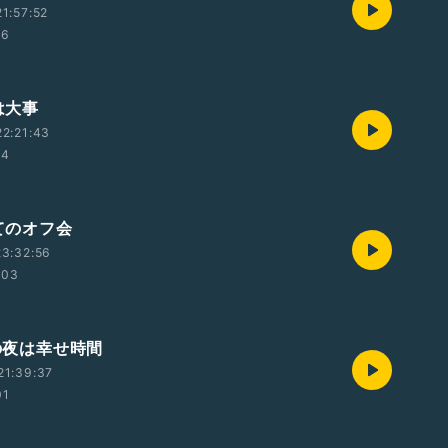
1:57:52
56
眠は大事
2:21:43
44
めてのオフ会
3:32:56
:03
曜の夜は幸せ時間
21:39:37
01