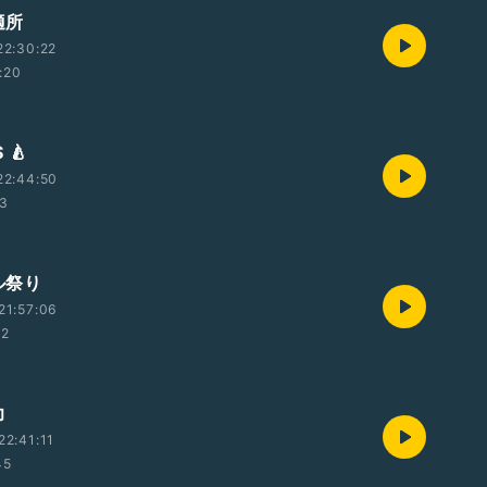
適所
22:30:22
:20
 🍐
22:44:50
23
ール祭り
21:57:06
52
力
2:41:11
45