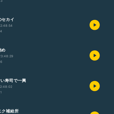
53
独のセカイ
2:48:54
14
納め
23:48:29
56
ち食い寿司で一興
2:48:02
51
ンニク補給所