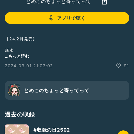
とめこのちょっと寄ってって
アプリで聴く
【24.2月発売】
森永
大玉チョコボール【もちもち苺もち】
...もっと読む
2024-03-01 21:03:02
91
購入場所 ローソン
3月9日は裏グミの日
#裏グミの日
#ひとり語り
#グミ
#日本グミ協会
#お菓子
とめこのちょっと寄ってって
#森永
#チョコボール
#Ｔ３
#豆知識
過去の収録
#収録の日2502