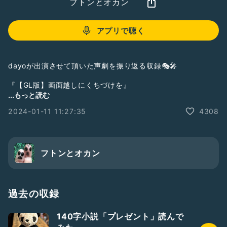
フトンとオカン
アプリで聴く
dayoが出演させて頂いた声劇を振り返る収録🎭🎤
『【GL版】画面越しにくちづけを』
作者：akodon様（@akodon1）
...もっと読む
作品URL↓
2024-01-11 11:27:35
4308
https://taltal3014.lsv.jp/app/public/script/detail/168
アイ‎役:采さん
‎晶役:dayo
アーカイブ↓
フトンとオカン
https://stand.fm/episodes/659f4a3820516b581098457
4
過去の収録
#声劇
#朗読
140字小説「プレゼント」読んで
#ひとり語り