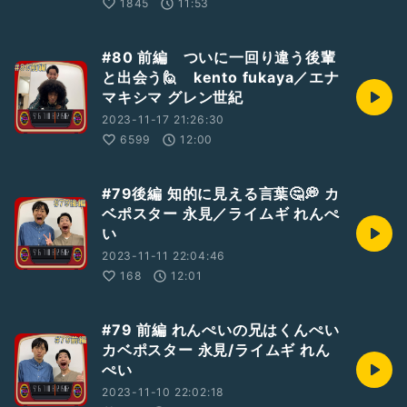
1845
11:53
#80 前編 ついに一回り違う後輩
と出会う🙋 kento fukaya／エナ
マキシマ グレン世紀
2023-11-17 21:26:30
6599
12:00
#79後編 知的に見える言葉🤔💭 カ
ベポスター 永見／ライムギ れんぺ
い
2023-11-11 22:04:46
168
12:01
#79 前編 れんぺいの兄はくんぺい
カベポスター 永見/ライムギ れん
ぺい
2023-11-10 22:02:18