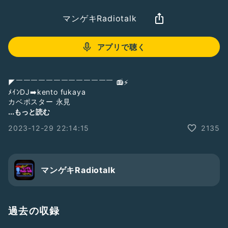
マンゲキRadiotalk
アプリで聴く
◤￣￣￣￣￣￣￣￣￣￣￣￣￣ 📻⚡️
ﾒｲﾝDJ➡️kento fukaya
カベポスター 永見
＿＿＿＿＿＿＿＿＿＿＿＿＿＿＿＿◢
...もっと読む
2023-12-29 22:14:15
2135
マンゲキRadiotalk 最終回
全85回に渡ってお送りしてきましたが、今回が最終回！
しかし、マンゲキからのラジオ配信は終わりません！
◤◢◤◢◤◢◤◢◤◢◤◢◤◢
次回からはよしもと漫才劇場YouTubeにて更新📺⚡
マンゲキRadiotalk
初回は1月8日月曜日21:00
お楽しみに😚
◤◢◤◢◤◢◤◢◤◢◤◢◤◢
過去の収録
おやすみ前・通勤通学いつでもどこでもあなたのお耳のお供に
ぜひ🥰🎶