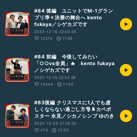
#84 後編 ユニットでM-1グラン
プリ準々決勝の舞台へ kento
fukaya／シゲカズです
2023-12-16 22:00:05
12370
11:59
#84 前編 今後してみたい
「○○vs全員」🔥 kento fukaya
／シゲカズです
2023-12-15 22:53:28
13644
11:54
#83後編 クリスマスに1人でも虚
しくならない過ごし方🎅🌲カベポ
スター 永見／シカノシンプ ゆのき
2023-12-09 21:29:02
473
12:00