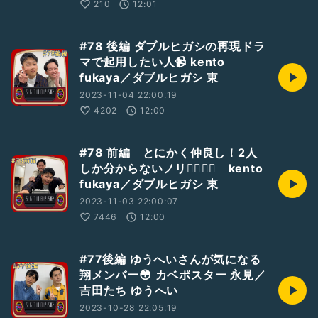
210
12:01
#78 後編 ダブルヒガシの再現ドラ
マで起用したい人📹 kento
fukaya／ダブルヒガシ 東
2023-11-04 22:00:19
4202
12:00
#78 前編 とにかく仲良し！2人
しか分からないノリ🧍‍♂️🧍‍♂️ kento
fukaya／ダブルヒガシ 東
2023-11-03 22:00:07
7446
12:00
#77後編 ゆうへいさんが気になる
翔メンバー😳 カベポスター 永見／
吉田たち ゆうへい
2023-10-28 22:05:19