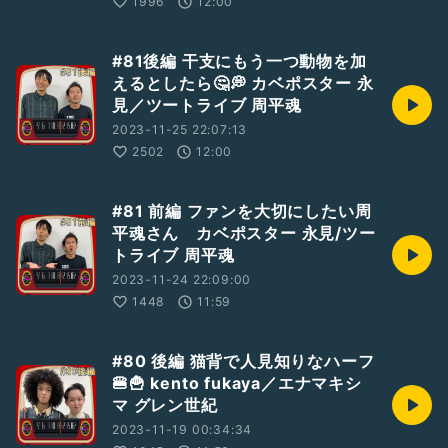
1996
12:00
#81後編 干支にもう一つ動物を加
えるとしたら🤔💭 カベポスター 永
見／ツートライブ 周平魂
2023-11-25 22:07:13
2502
12:00
#81 前編 ファンを大切にしたい周
平魂さん カベポスター 永見/ツー
トライブ 周平魂
2023-11-24 22:09:00
1448
11:59
#80 後編 猫背で人見知りなハーフ
🍔🍟 kento fukaya／エナマキシ
マ グレン世紀
2023-11-19 00:34:34