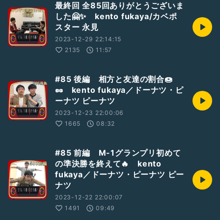
最終回 全85回ありがとうございま
した🤗✨ kento fukaya/カベポ
#kentofukaya
#カベポスター
#最終回
#お笑い
#芸人
スター 永見
#マンゲキRadiotalk
#よしもと漫才劇場
#マンゲキ
#2人組
#ゆるい
2023-12-29 22:14:15
2135
11:57
#85 後編 相方と友達の割合🍩
🥜 kento fukaya／ドーナツ・ピ
ーナツ ピーナツ
2023-12-23 22:00:06
1665
08:32
#85 前編 M-1グランプリ初めて
の準決勝を終えて🔥 kento
fukaya／ドーナツ・ピーナツ ピー
ナツ
2023-12-22 22:00:07
1491
09:49