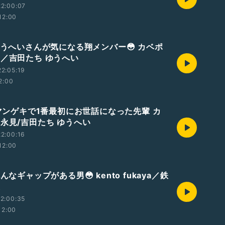
2:00:07
12:00
 ゆうへいさんが気になる翔メンバー😳 カベポ
見／吉田たち ゆうへい
2:05:19
2:00
 マンゲキで1番最初にお世話になった先輩 カ
 永見/吉田たち ゆうへい
2:00:16
12:00
んなギャップがある男😳 kento fukaya／鉄
友
2:00:35
12:00