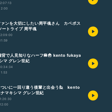
2:07:13
12:00
編 ファンを大切にしたい周平魂さん カベポス
/ツートライブ 周平魂
2:09:00
11:59
猫背で人見知りなハーフ🍔🍟 kento fukaya
シマ グレン世紀
00:34:34
11:53
 ついに一回り違う後輩と出会う🙋 kento
／エナマキシマ グレン世紀
1:26:30
12:00