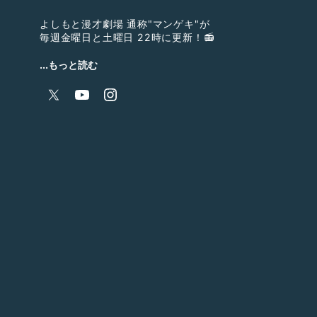
よしもと漫才劇場 通称"マンゲキ"が
毎週金曜日と土曜日 22時に更新！📻
kento fukayaとカベポスター永見
...もっと読む
メインDJ2人が週替わりで番組を担当し、
ゲストをお迎えてゆるくトークしていきます🌟
『kento fukuyaのありえないほどやさしい時間』
kento fukaya➡︎
https://twitter.com/kf_p4
『カベポスター永見のヒョイ座り柵』
カベポスター永見➡︎
https://twitter.com/kp_nagami
毎週月曜日によしもと漫才劇場公式YouTubeチャンネル
公開！🌈
こちらからご視聴いただけます⇩
https://youtube.com/c/manzaigekijo