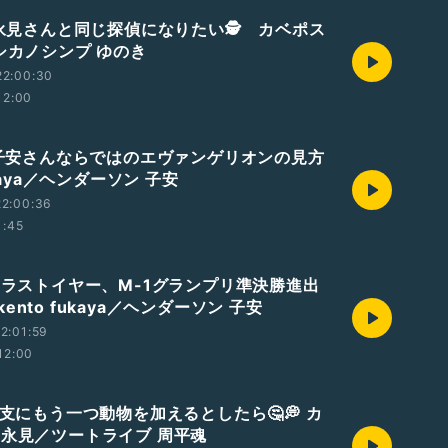
編 永見さんと同じ探偵になりたい🕵 カベポス
/シカノシンプ ゆのき
22:00:30
12:00
編 子安さんならではのエヴァンゲリオンの見方
ukaya／ヘンダーソン 子安
22:00:36
1:45
編 ラストイヤー、M-1グランプリ準決勝進出
ento fukaya／ヘンダーソン 子安
2:01:59
12:00
干支にもう一つ動物を加えるとしたら🤔💭 カ
 永見／ツートライブ 周平魂