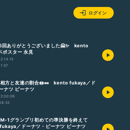
ログイン
5回ありがとうございました🤗✨ kento
/カベポスター 永見
2:14:15
11:57
相方と友達の割合🍩🥜 kento fukaya／ド
ーナツ ピーナツ
22:00:06
08:32
編 M-1グランプリ初めての準決勝を終えて
to fukaya／ドーナツ・ピーナツ ピーナツ