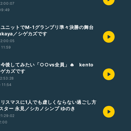
2:00:07
09:49
編 ユニットでM-1グランプリ準々決勝の舞台
 fukaya／シゲカズです
2:00:05
11:59
 今後してみたい「○○vs全員」🔥 kento
／シゲカズです
2:53:28
11:54
 クリスマスに1人でも虚しくならない過ごし方
ポスター 永見／シカノシンプ ゆのき
1:29:02
2:00