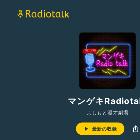
マンゲキRadiota
よしもと漫才劇場
最新の収録