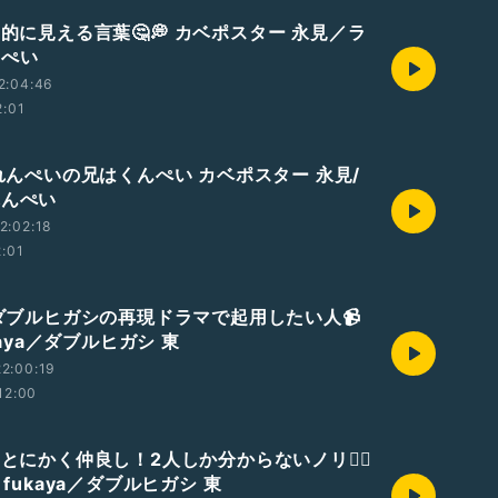
知的に見える言葉🤔💭 カベポスター 永見／ラ
んぺい
2:04:46
2:01
 れんぺいの兄はくんぺい カベポスター 永見/
れんぺい
2:02:18
2:01
編 ダブルヒガシの再現ドラマで起用したい人📹
ukaya／ダブルヒガシ 東
2:00:19
12:00
 とにかく仲良し！2人しか分からないノリ🧍‍♂️
nto fukaya／ダブルヒガシ 東