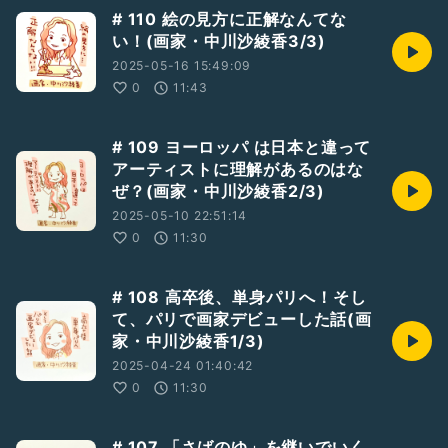
# 110 絵の見方に正解なんてな
✅2023年10月8日(日)の「いろりーな」での松鳥のトークイ
い！(画家・中川沙綾香3/3)
ベント詳細はコチラ↓
『近江の知られざるハレの日ごはん〜湖南・甲賀エリア編〜』
2025-05-16 15:49:09
https://www.instagram.com/p/CwpOZBmvoYu/?
0
11:43
igshid=MzRlODBiNWFlZA==
# 109 ヨーロッパ は日本と違って
#いろりーな
アーティストに理解があるのはな
https://irorina1017.amebaownd.com
ぜ？(画家・中川沙綾香2/3)
Instagram @miyata1mimt
2025-05-10 22:51:14
#松鳥むう
0
11:30
https://lit.link/muumatutori
Twitter @muumatutori
Instagram @muumatutori
# 108 高卒後、単身パリへ！そし
て、パリで画家デビューした話(画
家・中川沙綾香1/3)
2025-04-24 01:40:42
0
11:30
# 107 「さばのゆ」を継いでいく