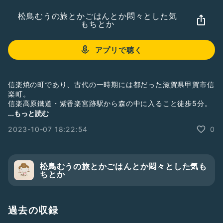
松鳥むうの旅とかごはんとか悶々とした気
もちとか
アプリで聴く
信楽焼の町であり、古代の一時期には都だった滋賀県甲賀市信
楽町。
信楽高原鐵道・紫香楽宮跡駅から森の中に入ること徒歩5分。
森の中にポツンただ住む一軒家宿「手作り森の宿 いろりー
...もっと読む
な」。
2023-10-07 18:22:54
0
宿主の宮田さんは、なんと、前職が小学校の先生！
しかも、奈良の山奥の小学校だったのだとか！？
先生からなんで、旅人宿をするコトになったの！？
松鳥むうの旅とかごはんとか悶々とした気も
今回は、そんなコトを聞いてます。
ちとか
ゲストハウスや民宿をやりたいと思ってる人をはじめ、転職し
ようかなと悩んでる人や、そうでない人も、ぜひ、聞いてみて
やー♪
過去の収録