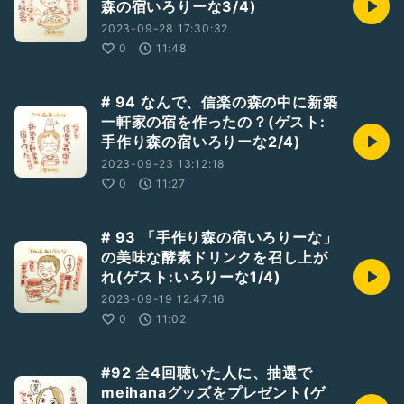
森の宿いろりーな3/4)
2023-09-28 17:30:32
0
11:48
# 94 なんで、信楽の森の中に新築
一軒家の宿を作ったの？(ゲスト:
手作り森の宿いろりーな2/4)
2023-09-23 13:12:18
0
11:27
# 93 「手作り森の宿いろりーな」
の美味な酵素ドリンクを召し上が
れ(ゲスト:いろりーな1/4)
2023-09-19 12:47:16
0
11:02
#92 全4回聴いた人に、抽選で
meihanaグッズをプレゼント(ゲ