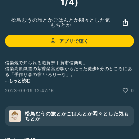
1/4)
松鳥むうの旅とかごはんとか悶々とした気
もちとか
アプリで聴く
信楽焼で知られる滋賀県甲賀市信楽町。
信楽高原鐵道の紫香楽宮跡駅からたった徒歩5分のところにあ
る「手作り森の宿 いろりーな」。
その「たった5分」の道は、街灯が1つもない大人サイズのト
...もっと読む
トロのトンネル♪
2023-09-19 12:47:16
0
そんな森の中に一軒佇む「いろりーな」さんで、松鳥、
10/8(日)トークイベントをします。
松鳥が2016年から、毎月、滋賀に帰省しては準備から見学さ
松鳥むうの旅とかごはんとか悶々とした気も
せてもろた民俗行事の数々。
ちとか
そして、その時その日にその集落でしか食べられないハレの日
ごはん。
滋賀県民でも知らないものばかり語ります。