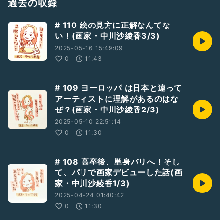
過去の収録
そのイベントにご参加頂くと、「いろりーな」さん手作りのお
菓子と、お手製酵素ドリンクが付きますよ！
# 110 絵の見方に正解なんてな
その酵素ドリンクのコトなんぞも、お話してもろてる回でござ
い！(画家・中川沙綾香3/3)
います♪
2025-05-16 15:49:09
旅人さんも、郷土食好きさんも、民俗好きさんも、ただただ食
0
11:43
べるのが好きな人も、はたまた、どれにも当てはまらない人も
ウェルカムカムでございます🌟
# 109 ヨーロッパ は日本と違って
✅10/8(日)のトークイベント詳細はコチラ↓
アーティストに理解があるのはな
『近江の知られざるハレの日ごはん〜湖南・甲賀エリア編〜』
ぜ？(画家・中川沙綾香2/3)
https://www.instagram.com/p/CwpOZBmvoYu/?
igshid=MzRlODBiNWFlZA==
2025-05-10 22:51:14
0
11:30
#いろりーな
https://irorina1017.amebaownd.com
# 108 高卒後、単身パリへ！そし
Instagram @miyata1mimt
て、パリで画家デビューした話(画
家・中川沙綾香1/3)
#松鳥むう
2025-04-24 01:40:42
https://lit.link/muumatutori
Twitter @muumatutori
0
11:30
Instagram @muumatutori