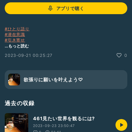
アプリで聴く
#ひとり語り
#潜在意識
#引き寄せ
#願いを叶える
...もっと読む
2023-09-21 00:25:27
0
欲張りに願いを叶えよう♡
過去の収録
461見たい世界を観るには?
2023-09-23 23:50:47